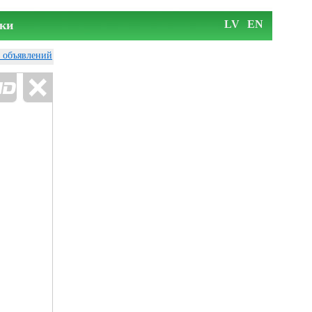
ки
LV
EN
у объявлений