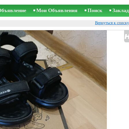
Объявление
Мои Объявления
Поиск
Заклад
Вернуться к списк