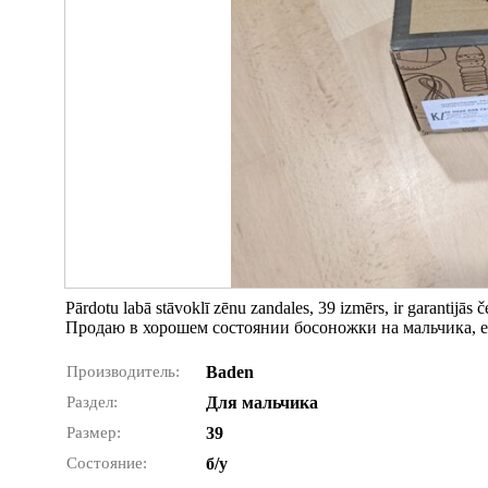
Pārdotu labā stāvoklī zēnu zandales, 39 izmērs, ir garantijās č
Продаю в хорошем состоянии босоножки на мальчика, е
Производитель:
Baden
Раздел:
Для мальчика
Размер:
39
Состояние:
б/у