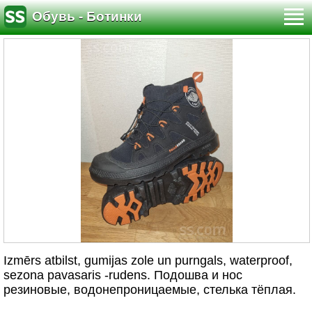
Обувь - Ботинки
Izmērs atbilst, gumijas zole un purngals, waterproof,
sezona pavasaris -rudens. Подошва и нос
резиновые, водонепроницаемые, стелька тёплая.