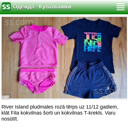
Одежда - Купальники
1/2
River Island pludmales rozā tērps uz 11/12 gadiem,
klāt Fila kokvilnas šorti un kokvilnas T-krekls. Varu
nosūtīt.