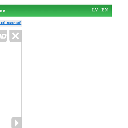
ки
LV
EN
у объявлений