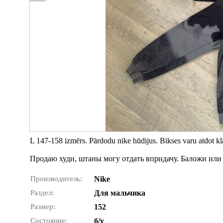
L 147-158 izmērs. Pārdodu nike hūdijus. Bikses varu atdot klā
Продаю худи, штаны могу отдать впридачу. Баложи или 
Производитель:
Nike
Раздел:
Для мальчика
Размер:
152
Состояние:
б/у