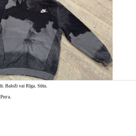
t. Baloži vai Rīga. Sūtu.
Рига.