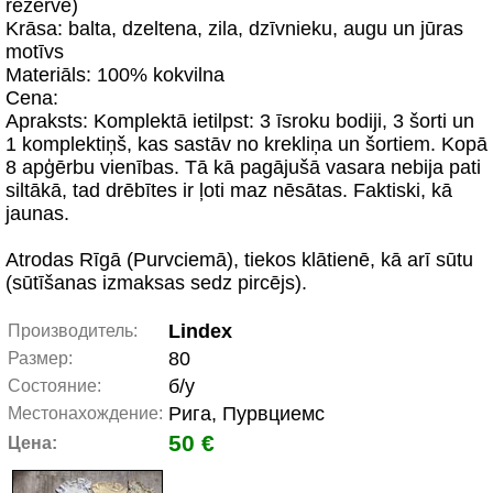
rezerve)
Krāsa: balta, dzeltena, zila, dzīvnieku, augu un jūras
motīvs
Materiāls: 100% kokvilna
Cena:
Apraksts: Komplektā ietilpst: 3 īsroku bodiji, 3 šorti un
1 komplektiņš, kas sastāv no krekliņa un šortiem. Kopā
8 apģērbu vienības. Tā kā pagājušā vasara nebija pati
siltākā, tad drēbītes ir ļoti maz nēsātas. Faktiski, kā
jaunas.
Atrodas Rīgā (Purvciemā), tiekos klātienē, kā arī sūtu
(sūtīšanas izmaksas sedz pircējs).
Lindex
Производитель:
80
Размер:
б/у
Состояние:
Рига, Пурвциемс
Местонахождение:
50 €
Цена: