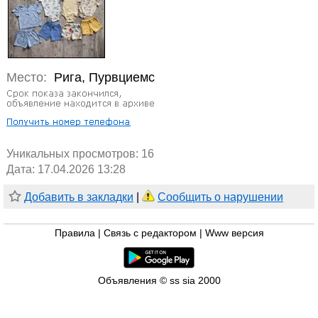
Место:
Рига, Пурвциемс
Уникальных просмотров:
16
Дата: 17.04.2026 13:28
Добавить в закладки
|
Сообщить о нарушении
Правила
|
Связь с редактором
|
Www версия
Объявления © ss sia 2000