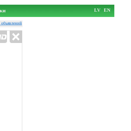
ки
LV
EN
у объявлений