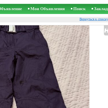
Объявление
Мои Объявления
Поиск
Заклад
Вернуться к списк