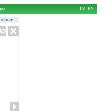
ки
LV
EN
у объявлений