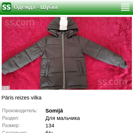
Одежда - Шубы
1/3
Pāris reizes vilka
Somijā
Производитель:
Для мальчика
Раздел:
134
Размер:
Состояние: