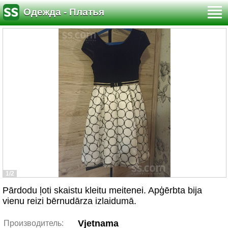
Одежда - Платья
1/2
Pārdodu ļoti skaistu kleitu meitenei. Apģērbta bija
vienu reizi bērnudārza izlaidumā.
Vjetnama
Производитель: