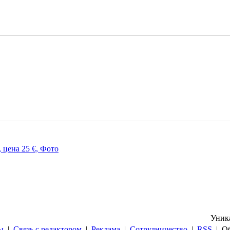
Уник
ы
|
Связь с редактором
|
Реклама
|
Сотрудничество
|
RSS
| Об