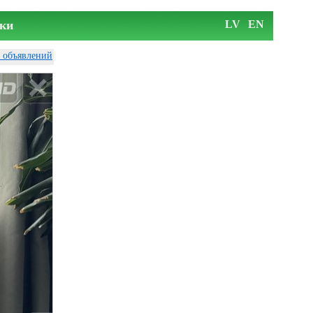
ки
LV
EN
у объявлений