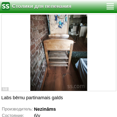
Столики для пеленания
1/2
Labs bērnu partinamais galds
Nezināms
Производитель:
б/у
Состояние: