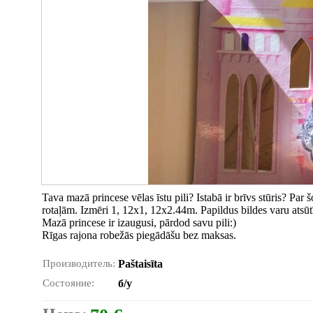
Tava mazā princese vēlas īstu pili? Istabā ir brīvs stūris? Par
rotaļām. Izmēri 1, 12x1, 12x2.44m. Papildus bildes varu atsūtīt
Mazā princese ir izaugusi, pārdod savu pili:)
Rīgas rajona robežās piegādāšu bez maksas.
Производитель:
Paštaisīta
Состояние:
б/у