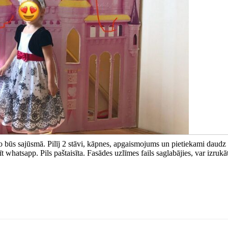
 šo būs sajūsmā. Pilīj 2 stāvi, kāpnes, apgaismojums un pietiekami daudz 
 whatsapp. Pils paštaisīta. Fasādes uzlīmes fails saglabājies, var izrukā