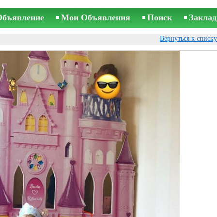
Объявление
Мои Объявления
Поиск
Заклад
Вернуться к списк