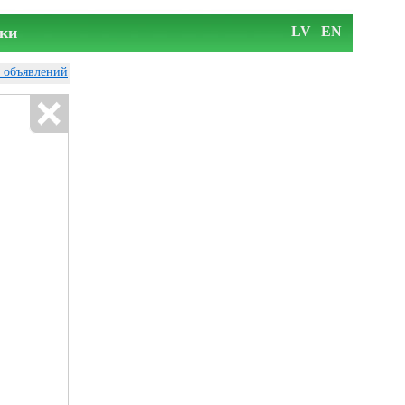
ки
LV
EN
у объявлений