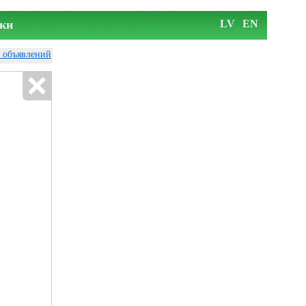
ки
LV
EN
у объявлений