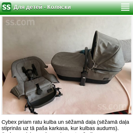
Для детей - Коляски
Cybex priam ratu kulba un sēžamā daļa (sēžamā daļa
stiprinās uz tā paša karkasa, kur kulbas audums).