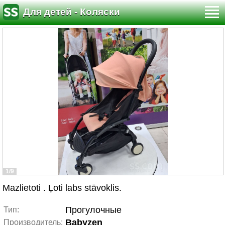
Для детей - Коляски
1/9
Mazlietoti . Ļoti labs stāvoklis.
Прогулочные
Тип:
Babyzen
Производитель: