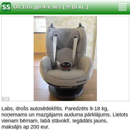
От 1-го до 4-х лет ( 9-18 кг. )
1/3
Labs, drošs autosēdeklītis. Paredzēts 9-18 kg,
noņemams un mazgājams auduma pārklājums. Lietots
vienam bērnam, labā stāvoklī. Iegādāts jauns,
maksājis ap 200 eur.