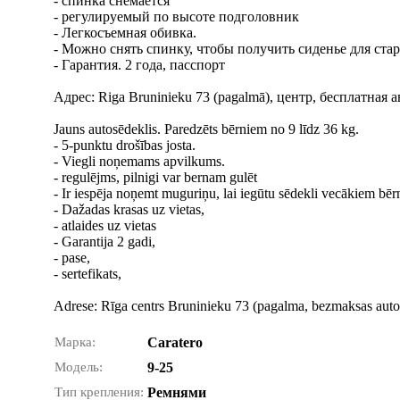
- спинка снемается
- регулируемый по высоте подголовник
- Легкосъемная обивка.
- Можно снять спинку, чтобы получить сиденье для ста
- Гарантия. 2 года, пасспорт
Адрес: Riga Bruninieku 73 (pagalmā), центр, бесплатная 
Jauns autosēdeklis. Paredzēts bērniem no 9 līdz 36 kg.
- 5-punktu drošības josta.
- Viegli noņemams apvilkums.
- regulējms, pilnigi var bernam gulēt
- Ir iespēja noņemt muguriņu, lai iegūtu sēdekli vecākiem bēr
- Dažadas krasas uz vietas,
- atlaides uz vietas
- Garantija 2 gadi,
- pase,
- sertefikats,
Adrese: Rīga centrs Bruninieku 73 (pagalma, bezmaksas autos
Марка:
Caratero
Модель:
9-25
Тип крепления:
Ремнями