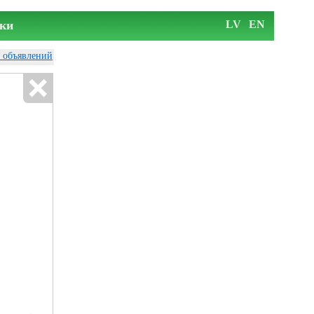
ки
LV
EN
у объявлений