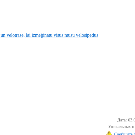
n velotrase, lai izmēģinātu visus mūsu velosipēdus
Дата: 03.
Уникальных п
Сообщить 