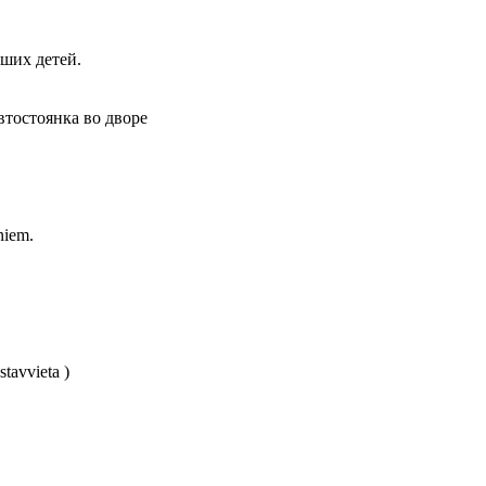
рших детей.
автостоянка во дворе
niem.
tavvieta )