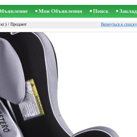
Объявление
Мои Объявления
Поиск
Заклад
кг.)
/ Продают
Вернуться к списк