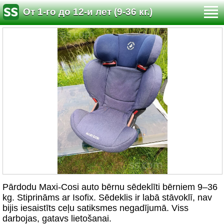
От 1-го до 12-и лет (9-36 кг.)
Pārdodu Maxi-Cosi auto bērnu sēdeklīti bērniem 9–36
kg. Stiprināms ar Isofix. Sēdeklis ir labā stāvoklī, nav
bijis iesaistīts ceļu satiksmes negadījumā. Viss
darbojas, gatavs lietošanai.