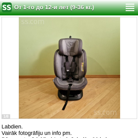
От 1-го до 12-и лет (9-36 кг.)
1/8
Labdien.
Vairāk fotogrāfiju un info pm.