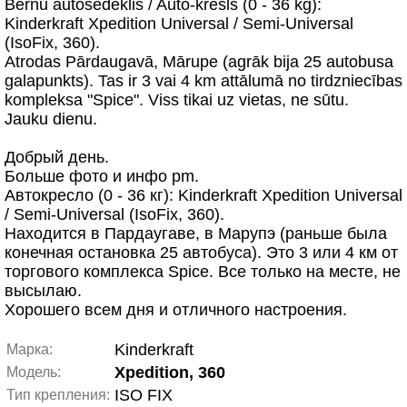
Bērnu autosēdeklis / Auto-krēsls (0 - 36 kg):
Kinderkraft Xpedition Universal / Semi-Universal
(IsoFix, 360).
Atrodas Pārdaugavā, Mārupe (agrāk bija 25 autobusa
galapunkts). Tas ir 3 vai 4 km attālumā no tirdzniecības
kompleksa "Spice". Viss tikai uz vietas, ne sūtu.
Jauku dienu.
Добрый день.
Больше фото и инфо pm.
Автокресло (0 - 36 кг): Kinderkraft Xpedition Universal
/ Semi-Universal (IsoFix, 360).
Находится в Пардаугаве, в Марупэ (раньше была
конечная остановка 25 автобуса). Это 3 или 4 км от
торгового комплекса Spice. Все только на месте, не
высылаю.
Хорошего всем дня и отличного настроения.
Kinderkraft
Марка:
Xpedition, 360
Модель:
ISO FIX
Тип крепления: