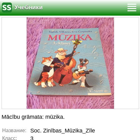
Учебники
Mācību grāmata: mūzika.
Soc. Zinības_Mūzika_Zīle
Название:
3
Класс: