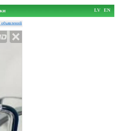
ки
LV
EN
у объявлений