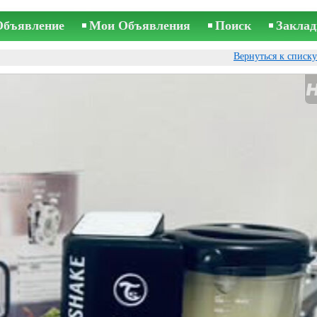
Объявление
Мои Объявления
Поиск
Заклад
Вернуться к списк