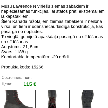
Mūsu Lawrence N vīriešu ziemas zābakiem ir
nepieciešamās funkcijas, lai stātos pretī ekstremāliem
laikapstākļiem.
Šiem Kanādā ražotajiem ziemas zābakiem ir neilona
virsa, un tiem ir ūdensnecaurlaidīga konstrukcija, kas
pasargā no noplūdes.
To vieglā, gumijotā apakšdaļa pasargā no slīdēšanas
un slīdēšanas.
Augstums: 21, 5 cm
Svars: 1188 g
Komfortabla temperatūra: -20 grādi
Produkta kods: 15266
нов.
Состояние:
115 €
Цена: