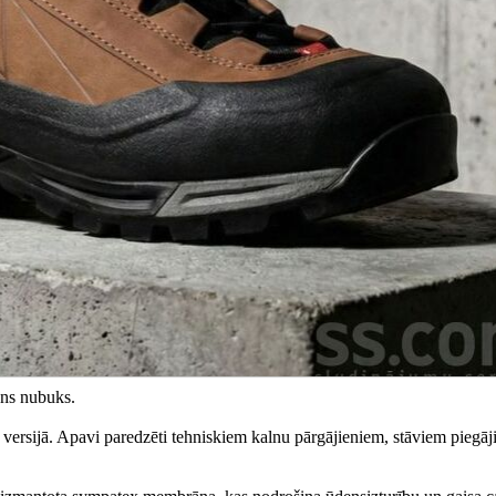
ūns nubuks.
versijā. Apavi paredzēti tehniskiem kalnu pārgājieniem, stāviem piegāj