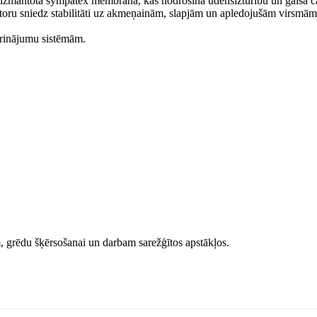
ē izmantota sympatex membrāna, kas nodrošina ūdensizturību un gaisa c
tektoru sniedz stabilitāti uz akmeņainām, slapjām un apledojušām virsmām
prinājumu sistēmām.
, grēdu šķērsošanai un darbam sarežģītos apstākļos.