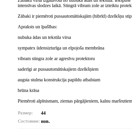
Zābaku virsa izgatavota no nubuka ādas un tekstila. Iekšpus
intensīvas slodzes laikā. Stingrā vibram zole ar izteiktu pro
Zābaki ir piemēroti pussautomātiskajām (hibrīd) dzelkšņu sti
Apraksts un īpašības:
nubuka ādas un tekstila virsa
sympatex ūdensizturīga un elpojoša membrāna
vibram stingra zole ar agresīvu protektoru
saderīgi ar pussautomātiskajiem dzelkšņiem
augsta stulma konstrukcija papildu atbalstam
brūna krāsa
Piemēroti alpīnismam, ziemas pārgājieniem, kalnu maršrutiem
Размер:
44
Состояние:
нов.