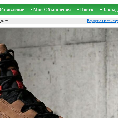
Объявление
Мои Объявления
Поиск
Заклад
одают
Вернуться к списк