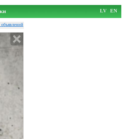
ки
LV
EN
у объявлений