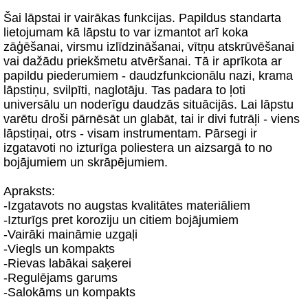
Šai lāpstai ir vairākas funkcijas. Papildus standarta
lietojumam kā lāpstu to var izmantot arī koka
zāģēšanai, virsmu izlīdzināšanai, vītņu atskrūvēšanai
vai dažādu priekšmetu atvēršanai. Tā ir aprīkota ar
papildu piederumiem - daudzfunkcionālu nazi, krama
lāpstiņu, svilpīti, naglotāju. Tas padara to ļoti
universālu un noderīgu daudzās situācijās. Lai lāpstu
varētu droši pārnēsāt un glabāt, tai ir divi futrāļi - viens
lāpstiņai, otrs - visam instrumentam. Pārsegi ir
izgatavoti no izturīga poliestera un aizsargā to no
bojājumiem un skrāpējumiem.
Apraksts:
-Izgatavots no augstas kvalitātes materiāliem
-Izturīgs pret koroziju un citiem bojājumiem
-Vairāki maināmie uzgaļi
-Viegls un kompakts
-Rievas labākai saķerei
-Regulējams garums
-Salokāms un kompakts