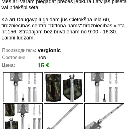
Mēs arī varam piegādāt preces jebkurā Latvijas pilsētā
vai priekšpilsētā.
Kā arī Daugavpilī gaidām jūs Cietokšņa ielā 60,
tirdzniecības centrā "Dittona nams" tirdzniecības vietā
nr:156. Strādājam bez brīvdienām no 9:00 - 16:30.
Laipni lūdzam.
Vergionic
Производитель:
нов.
Состояние:
15 €
Цена: