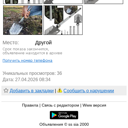
Место:
Другой
Уникальных просмотров:
36
Дата: 27.04.2026 08:34
Добавить в закладки
|
Сообщить о нарушении
Правила
|
Связь с редактором
|
Www версия
Объявления © ss sia 2000