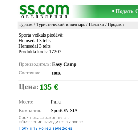
Подать 
ОБЪЯВЛЕНИЯ
Туризм
/
Туристический инвентарь
/
Палатки
/ Продают
Sporta veikals piedāvā:
Hemsedal 3 telts
Hemsedal 3 telts
Produkta kods: 17207
Производитель:
Easy Camp
Состояние:
нов.
Цена:
135 €
Место:
Рига
Компания:
SportON SIA