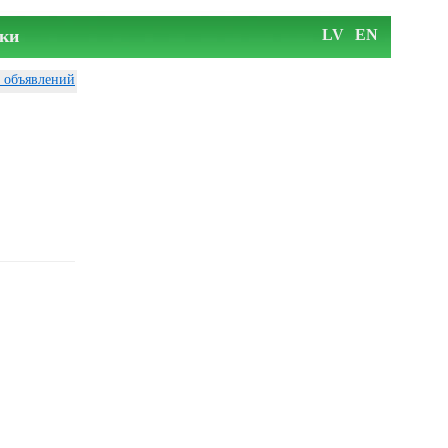
ки
LV
EN
у объявлений