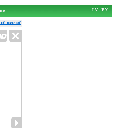
ки
LV
EN
у объявлений