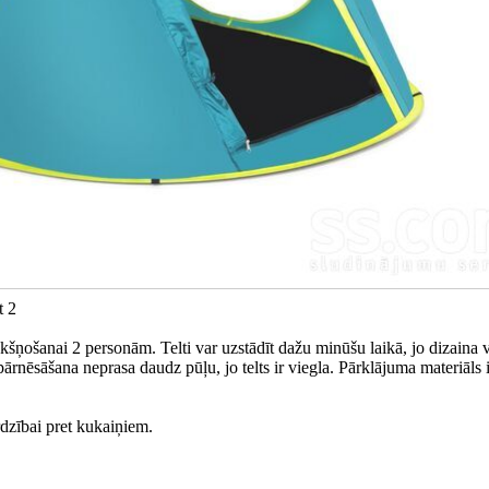
t 2
šņošanai 2 personām. Telti var uzstādīt dažu minūšu laikā, jo dizaina 
pārnēsāšana neprasa daudz pūļu, jo telts ir viegla. Pārklājuma materiāls i
ardzībai pret kukaiņiem.