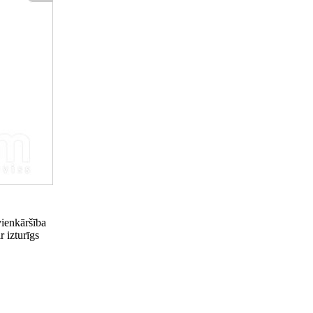
vienkāršība
r izturīgs