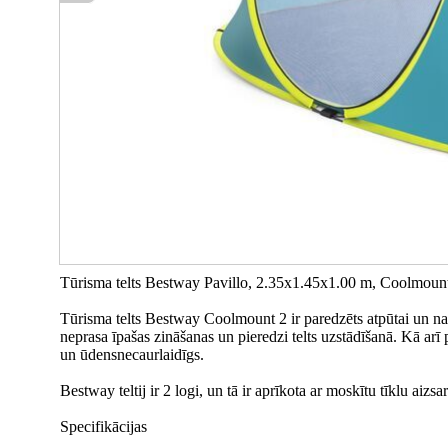
Tūrisma telts Bestway Pavillo, 2.35x1.45x1.00 m, Coolmoun
Tūrisma telts Bestway Coolmount 2 ir paredzēts atpūtai un nak
neprasa īpašas zināšanas un pieredzi telts uzstādīšanā. Kā arī 
un ūdensnecaurlaidīgs.
Bestway teltij ir 2 logi, un tā ir aprīkota ar moskītu tīklu aizs
Specifikācijas