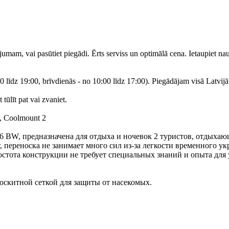
tījumam, vai pasūtiet piegādi. Ērts serviss un optimālā cena. Ietaupiet n
 līdz 19:00, brīvdienās - no 10:00 līdz 17:00). Piegādājam visā Latvijā
ūlīt pat vai zvaniet.
, Coolmount 2
6 BW, предназначена для отдыха и ночевок 2 туристов, отдыхаю
 переноска не занимает много сил из-за легкости временного ук
тота конструкции не требует специальных знаний и опыта для 
оскитной сеткой для защиты от насекомых.