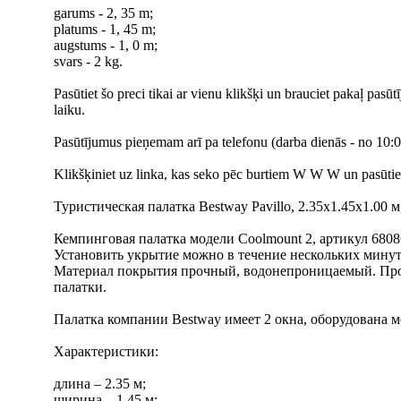
garums - 2, 35 m;
platums - 1, 45 m;
augstums - 1, 0 m;
svars - 2 kg.
Pasūtiet šo preci tikai ar vienu klikšķi un brauciet pakaļ pasū
laiku.
Pasūtījumus pieņemam arī pa telefonu (darba dienās - no 10:00
Klikšķiniet uz linka, kas seko pēc burtiem W W W un pasūtiet t
Туристическая палатка Bestway Pavillo, 2.35x1.45x1.00 м
Кемпинговая палатка модели Coolmount 2, артикул 6808
Установить укрытие можно в течение нескольких минут,
Материал покрытия прочный, водонепроницаемый. Прос
палатки.
Палатка компании Bestway имеет 2 окна, оборудована м
Характеристики:
длина – 2.35 м;
ширина – 1.45 м;