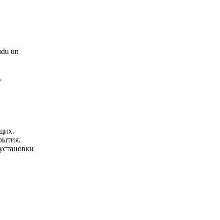
audu un
.
щих.
рытия.
установки