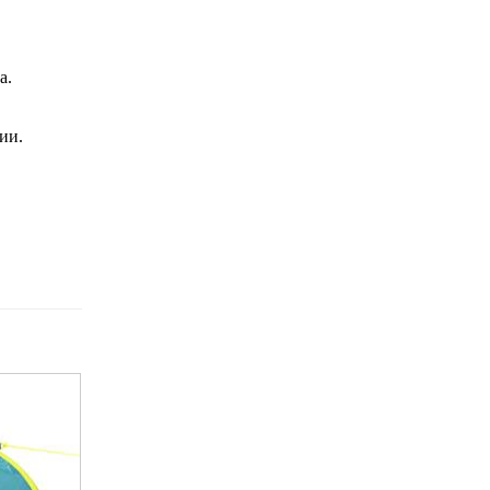
а.
ии.