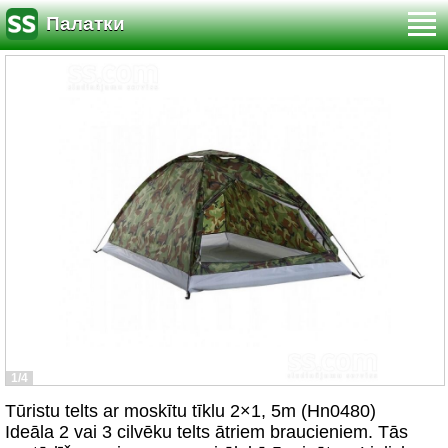
Палатки
1/4
Tūristu telts ar moskītu tīklu 2×1, 5m (Hn0480)
Ideāla 2 vai 3 cilvēku telts ātriem braucieniem. Tās