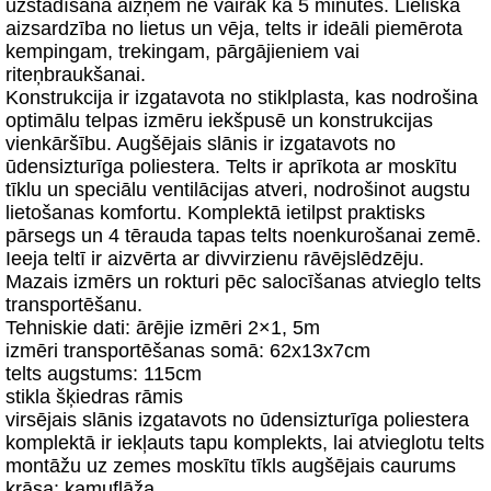
uzstādīšana aizņem ne vairāk kā 5 minūtes. Lieliska
aizsardzība no lietus un vēja, telts ir ideāli piemērota
kempingam, trekingam, pārgājieniem vai
riteņbraukšanai.
Konstrukcija ir izgatavota no stiklplasta, kas nodrošina
optimālu telpas izmēru iekšpusē un konstrukcijas
vienkāršību. Augšējais slānis ir izgatavots no
ūdensizturīga poliestera. Telts ir aprīkota ar moskītu
tīklu un speciālu ventilācijas atveri, nodrošinot augstu
lietošanas komfortu. Komplektā ietilpst praktisks
pārsegs un 4 tērauda tapas telts noenkurošanai zemē.
Ieeja teltī ir aizvērta ar divvirzienu rāvējslēdzēju.
Mazais izmērs un rokturi pēc salocīšanas atvieglo telts
transportēšanu.
Tehniskie dati: ārējie izmēri 2×1, 5m
izmēri transportēšanas somā: 62x13x7cm
telts augstums: 115cm
stikla šķiedras rāmis
virsējais slānis izgatavots no ūdensizturīga poliestera
komplektā ir iekļauts tapu komplekts, lai atvieglotu telts
montāžu uz zemes moskītu tīkls augšējais caurums
krāsa: kamuflāža