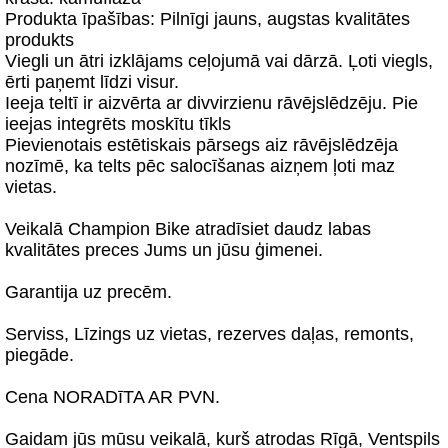
Produkta īpašības: Pilnīgi jauns, augstas kvalitātes
produkts
Viegli un ātri izklājams ceļojumā vai dārzā. Ļoti viegls,
ērti paņemt līdzi visur.
Ieeja teltī ir aizvērta ar divvirzienu rāvējslēdzēju. Pie
ieejas integrēts moskītu tīkls
Pievienotais estētiskais pārsegs aiz rāvējslēdzēja
nozīmē, ka telts pēc salocīšanas aizņem ļoti maz
vietas.
Veikalā Champion Bike atradīsiet daudz labas
kvalitātes preces Jums un jūsu ģimenei.
Garantija uz precēm.
Serviss, Līzings uz vietas, rezerves daļas, remonts,
piegāde.
Cena NORADīTA AR PVN.
Gaidam jūs mūsu veikalā, kurš atrodas Rīgā, Ventspils