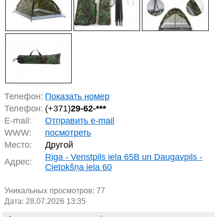
Телефон:
Показать номер
Телефон:
(+371)
29-62-***
E-mail:
Отправить e-mail
WWW:
посмотреть
Место:
Другой
Riga - Venstpils iela 65B un Daugavpils -
Адрес:
Cietokšņa iela 60
Уникальных просмотров:
77
Дата: 28.07.2026 13:35