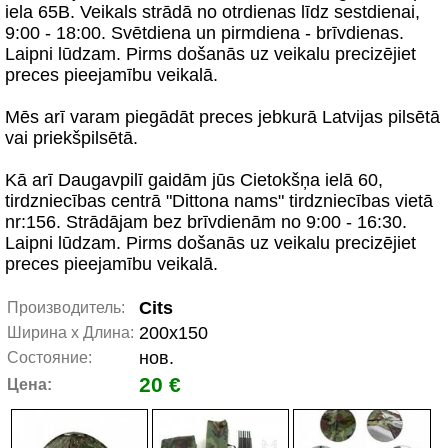
iela 65B. Veikals strādā no otrdienas līdz sestdienai,
9:00 - 18:00. Svētdiena un pirmdiena - brīvdienas.
Laipni lūdzam. Pirms došanās uz veikalu precizējiet
preces pieejamību veikalā.
Mēs arī varam piegādāt preces jebkurā Latvijas pilsētā
vai priekšpilsētā.
Kā arī Daugavpilī gaidām jūs Cietokšņa ielā 60,
tirdzniecības centrā "Dittona nams" tirdzniecības vietā
nr:156. Strādājam bez brīvdienām no 9:00 - 16:30.
Laipni lūdzam. Pirms došanās uz veikalu precizējiet
preces pieejamību veikalā.
Cits
Производитель:
200x150
Ширина x Длина:
нов.
Состояние:
20 €
Цена: