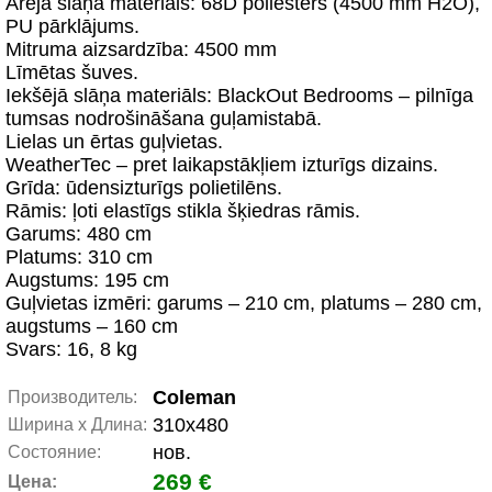
Ārējā slāņa materiāls: 68D poliesters (4500 mm H2O),
PU pārklājums.
Mitruma aizsardzība: 4500 mm
Līmētas šuves.
Iekšējā slāņa materiāls: BlackOut Bedrooms – pilnīga
tumsas nodrošināšana guļamistabā.
Lielas un ērtas guļvietas.
WeatherTec – pret laikapstākļiem izturīgs dizains.
Grīda: ūdensizturīgs polietilēns.
Rāmis: ļoti elastīgs stikla šķiedras rāmis.
Garums: 480 cm
Platums: 310 cm
Augstums: 195 cm
Guļvietas izmēri: garums – 210 cm, platums – 280 cm,
augstums – 160 cm
Svars: 16, 8 kg
Coleman
Производитель:
310x480
Ширина x Длина:
нов.
Состояние:
269 €
Цена: