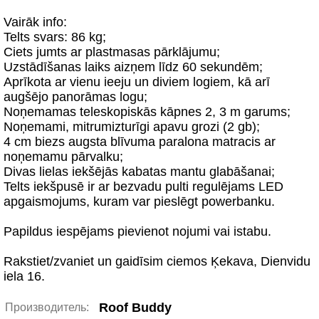
Vairāk info:
Telts svars: 86 kg;
Ciets jumts ar plastmasas pārklājumu;
Uzstādīšanas laiks aizņem līdz 60 sekundēm;
Aprīkota ar vienu ieeju un diviem logiem, kā arī
augšējo panorāmas logu;
Noņemamas teleskopiskās kāpnes 2, 3 m garums;
Noņemami, mitrumizturīgi apavu grozi (2 gb);
4 cm biezs augsta blīvuma paralona matracis ar
noņemamu pārvalku;
Divas lielas iekšējās kabatas mantu glabāšanai;
Telts iekšpusē ir ar bezvadu pulti regulējams LED
apgaismojums, kuram var pieslēgt powerbanku.
Papildus iespējams pievienot nojumi vai istabu.
Rakstiet/zvaniet un gaidīsim ciemos Ķekava, Dienvidu
iela 16.
Roof Buddy
Производитель: