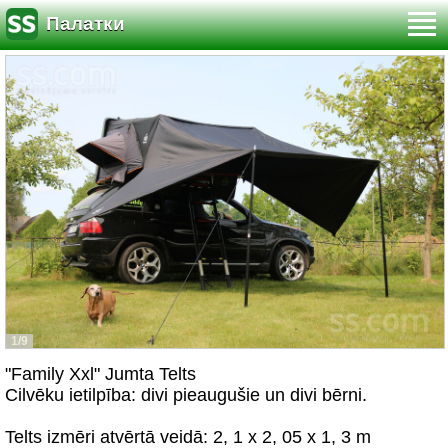
Палатки
1/9
"Family Xxl" Jumta Telts
Cilvēku ietilpība: divi pieaugušie un divi bērni.
Telts izmēri atvērtā veidā: 2, 1 x 2, 05 x 1, 3 m