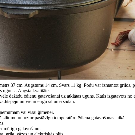
metrs 37 cm. Augstums 14 cm. Svars 11 kg. Podu var izmantot grilos, pl
s uguns . Augsta kvalitāte.
 izvēle dažādu ēdienu gatavošanai uz atklātas uguns. Katls izgatavots no 
umvadītspēju un vienmērīgu siltuma sadali.
 uzņēmumam vai visai ģimenei.
 siltumu un uztur pastāvīgu temperatūru ēdiena gatavošanas laikā.
ns.
ienmērīgu gatavošanu.
 grila, gāzes un elektriskās plīts.