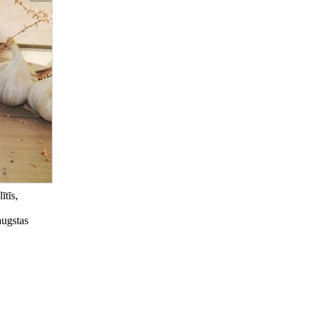
ītīs,
augstas