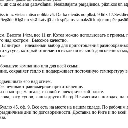
ru un citu ēdienu gatavošanai. Neaizstājams pārgājienos, piknikos un at
s ir uz vietas mūsu noliktavā. Darba dienās no plkst. 9 līdz 17.Sestdie
 Piegāde Rīgā un visā Latvijā .Ir iespējams samaksāt kurjeram pēc pasū
. Высота 14см, вес 11 кг. Котел можно использовать с грилем, 
 над костром . Высокое качество.
12 литров – идеальный выбор для приготовления разнообразны
ого чугуна, который отличается исключительной долговечностью
ла.
а большую компанию или для всей семьи.
ние, сохраняет тепло и поддерживает постоянную температуру в
одвешивать его над огнем.
обеспечивают равномерное приготовление.
 на костре, мангале, газовой и электрической плите.
ова, рагу, супов, каш и других блюд. Незаменим в походах, на 
уллю 45, оф. 9. Все есть на месте на нашем складе. По рабочим д
 праздничные дни по договоренности. Доставка по Риге и по всей
аза.