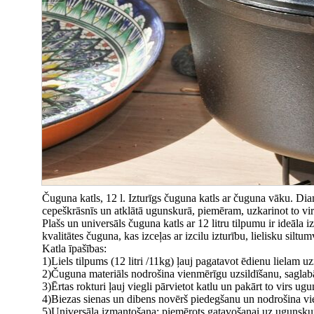
Čuguna katls, 12 l. Izturīgs čuguna katls ar čuguna vāku. Dia
cepeškrāsnīs un atklātā ugunskurā, piemēram, uzkarinot to vir
Plašs un universāls čuguna katls ar 12 litru tilpumu ir ideāla
kvalitātes čuguna, kas izceļas ar izcilu izturību, lielisku silt
Katla īpašības:
1)Liels tilpums (12 litri /11kg) ļauj pagatavot ēdienu lielam
2)Čuguna materiāls nodrošina vienmērīgu uzsildīšanu, saglabā
3)Ērtas rokturi ļauj viegli pārvietot katlu un pakārt to virs ugu
4)Biezas sienas un dibens novērš piedegšanu un nodrošina v
5)Universāla izmantošana: piemērots gatavošanai uz ugunskura,