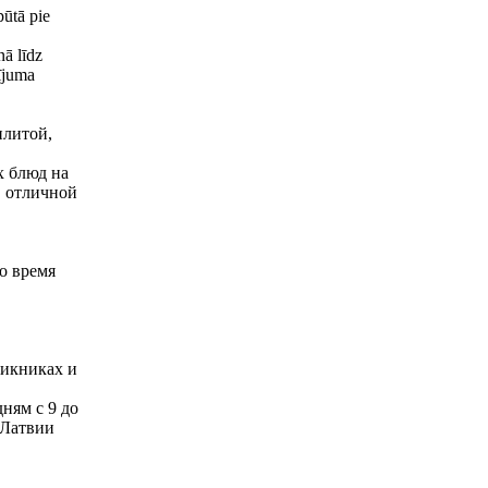
pūtā pie
nā līdz
tījuma
плитой,
х блюд на
, отличной
о время
пикниках и
ням с 9 до
 Латвии