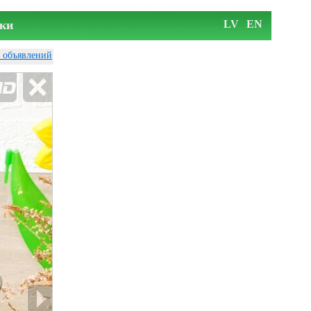
ки
LV
EN
у объявлений