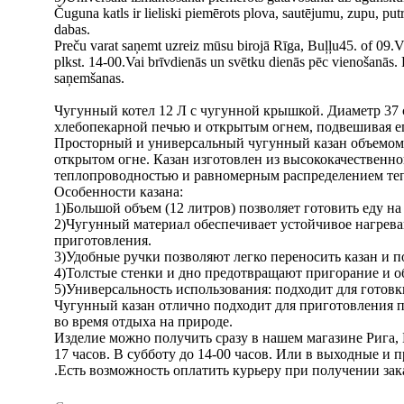
Čuguna katls ir lieliski piemērots plova, sautējumu, zupu, put
dabas.
Preču varat saņemt uzreiz mūsu birojā Rīga, Buļļu45. of 09.Vis
plkst. 14-00.Vai brīvdienās un svētku dienās pēc vienošanās.
saņemšanas.
Чугунный котел 12 Л c чугунной крышкой. Диаметр 37 см
хлебопекарной печью и открытым огнем, подвешивая его
Просторный и универсальный чугунный казан объемом 
открытом огне. Казан изготовлен из высококачественн
теплопроводностью и равномерным распределением теп
Особенности казана:
1)Большой объем (12 литров) позволяет готовить еду н
2)Чугунный материал обеспечивает устойчивое нагрева
приготовления.
3)Удобные ручки позволяют легко переносить казан и п
4)Толстые стенки и дно предотвращают пригорание и 
5)Универсальность использования: подходит для готовки
Чугунный казан отлично подходит для приготовления пл
во время отдыха на природе.
Изделие можно получить сразу в нашем магазине Рига, Б
17 часов. В субботу до 14-00 часов. Или в выходные и
.Есть возможность оплатить курьеру при получении зак