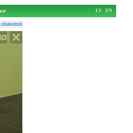
ки
LV
EN
у объявлений