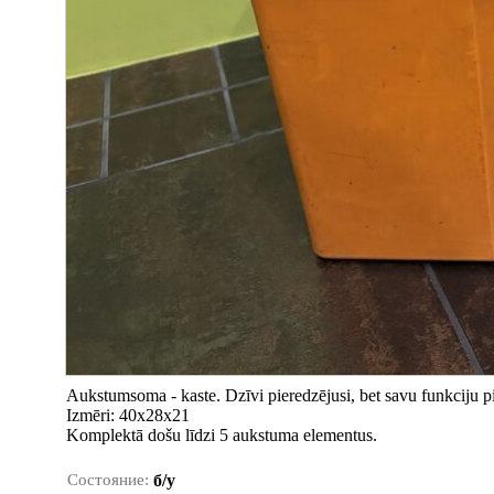
Aukstumsoma - kaste. Dzīvi pieredzējusi, bet savu funkciju pi
Izmēri: 40x28x21
Komplektā došu līdzi 5 aukstuma elementus.
Состояние:
б/у