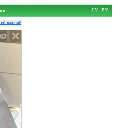
ки
LV
EN
у объявлений