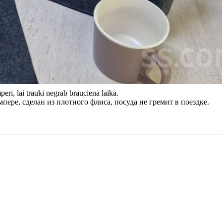
perī, lai trauki negrab braucienā laikā.
пере, сделан из плотного флиса, посуда не гремит в поездке.