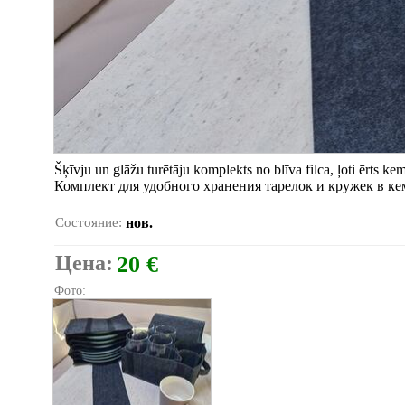
Šķīvju un glāžu turētāju komplekts no blīva filca, ļoti ērts kem
Комплект для удобного хранения тарелок и кружек в кем
Состояние:
нов.
Цена:
20 €
Фото: