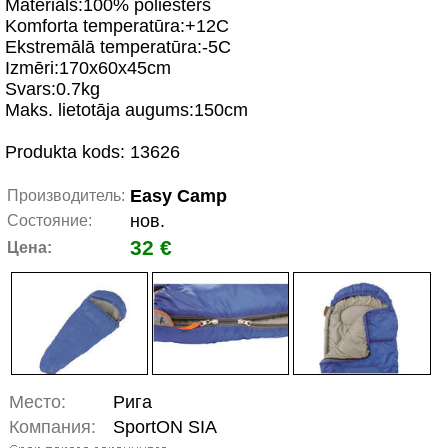
Materiāls:100% poliesters
Komforta temperatūra:+12C
Ekstremālā temperatūra:-5C
Izmēri:170x60x45cm
Svars:0.7kg
Maks. lietotāja augums:150cm
Produkta kods: 13626
Easy Camp
Производитель:
нов.
Состояние:
32 €
Цена:
Место:
Рига
Компания:
SportON SIA