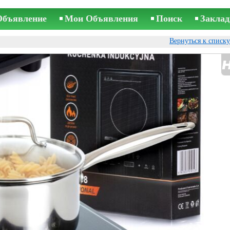
Объявление
Мои Объявления
Поиск
Заклад
Вернуться к списк