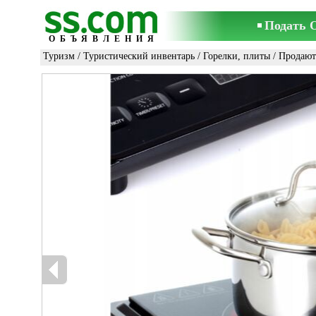
Подать 
ОБЪЯВЛЕНИЯ
Туризм
/
Туристический инвентарь
/
Горелки, плиты
/ Продают