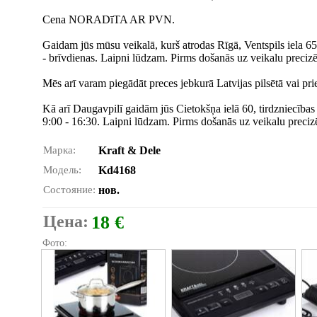
Cena NORADīTA AR PVN.
Gaidam jūs mūsu veikalā, kurš atrodas Rīgā, Ventspils iela 65
- brīvdienas. Laipni lūdzam. Pirms došanās uz veikalu precizē
Mēs arī varam piegādāt preces jebkurā Latvijas pilsētā vai prie
Kā arī Daugavpilī gaidām jūs Cietokšņa ielā 60, tirdzniecības
9:00 - 16:30. Laipni lūdzam. Pirms došanās uz veikalu precizē
Марка:
Kraft & Dele
Модель:
Kd4168
Состояние:
нов.
Цена:
18 €
Фото: