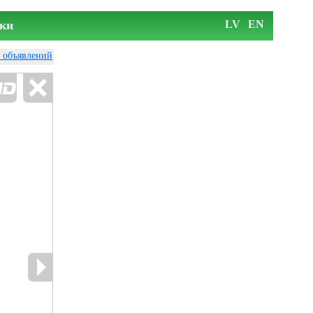
ки
LV
EN
у объявлений