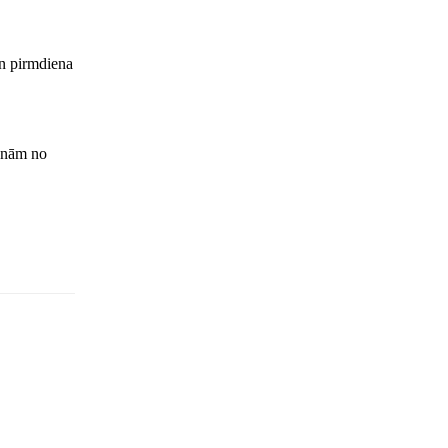
un pirmdiena
ienām no