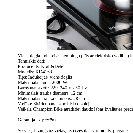
Viena degļa indukcijas kempinga plīts ar elektrisko vadību (
Tehniskie dati:
Producents: Kraft&Dele
Modelis: KD4168
Tips: Indukcijas, viens deglis
Maksimālā jauda: 2000 W
Barošanas avots: 220–240 V / 50 Hz
Minimālais trauka diametrs: 12 cm
Maksimālais trauka diametrs: 28 cm
Vadība: Skārienpanelis ar LED displeju
Veikalā Champion Bike atradīsiet daudz labas kvalitātes prec
Garantija uz precēm.
Serviss, Līzings uz vietas, rezerves daļas, remonts, piegāde.