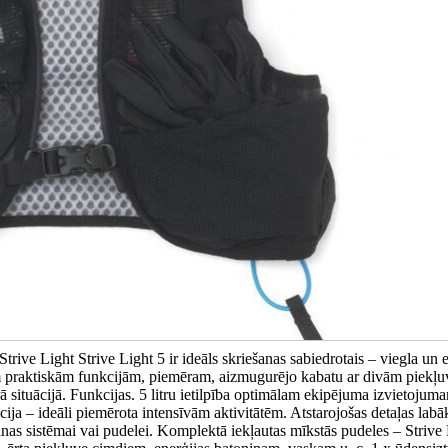
ive Light Strive Light 5 ir ideāls skriešanas sabiedrotais – viegla un e
 praktiskām funkcijām, piemēram, aizmugurējo kabatu ar divām piekļu
 situācijā. Funkcijas. 5 litru ietilpība optimālam ekipējuma izvietojuma
a – ideāli piemērota intensīvām aktivitātēm. Atstarojošas detaļas labā
anas sistēmai vai pudelei. Komplektā iekļautas mīkstās pudeles – Strive