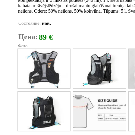
komplektācijā ir 2 mīkstās pudeles (240 ml). 1 x sieta kabata
kabata ar rāvējslēdzēju – drošai mantu glabāšanai treniņa la
neilons. Odere: 50% neilons, 50% kokvilna. Tilpums: 5 l. Sv
Состояние:
нов.
Цена:
89 €
Фото: