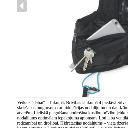
Veikals "dabai" - Tukumā, Brīvības laukumā 4 piedāvā Silva Str
skriešanas mugursoma ar hidratācijas nodalījumu un daudzām
atverēm. Lieliskā piegulšana nodrošina kustību brīvību jebkurā
nodalījums optimālam iepakojuma apjomam. Ļoti laba ventilācij
redzamībai un drošībai. Hidratācijas nodalījums – vieta dzerš