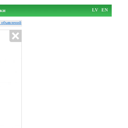
ки
LV
EN
у объявлений