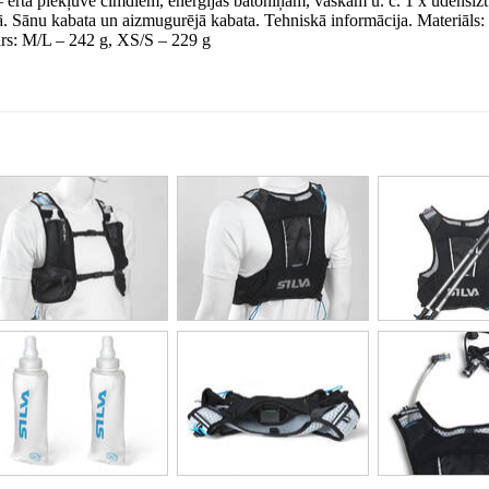
 – ērta piekļuve cimdiem, enerģijas batoniņam, vaskam u. c. 1 x ūdensizt
ikā. Sānu kabata un aizmugurējā kabata. Tehniskā informācija. Materiāls
ars: M/L – 242 g, XS/S – 229 g