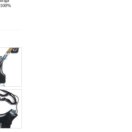
urīga
: 100%