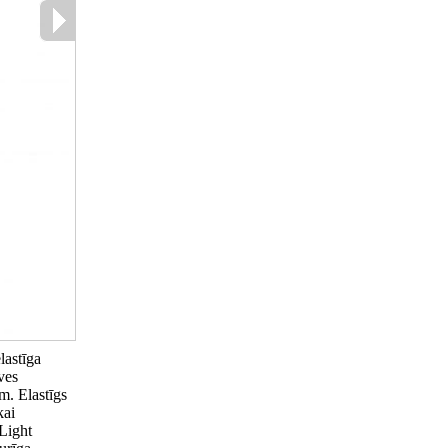
lastīga
ves
m. Elastīgs
kai
 Light