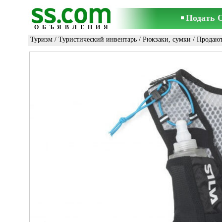
Подать 
ОБЪЯВЛЕНИЯ
Туризм
/
Туристический инвентарь
/
Рюкзаки, сумки
/ Продаю