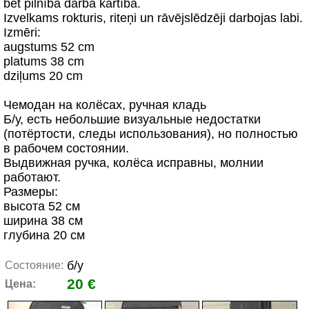
bet pilnībā darba kārtībā.
Izvelkams rokturis, riteņi un rāvējslēdzēji darbojas labi.
Izmēri:
augstums 52 cm
platums 38 cm
dziļums 20 cm
Чемодан на колёсах, ручная кладь
Б/у, есть небольшие визуальные недостатки
(потёртости, следы использования), но полностью
в рабочем состоянии.
Выдвижная ручка, колёса исправны, молнии
работают.
Размеры:
высота 52 см
ширина 38 см
глубина 20 см
б/у
Состояние:
20 €
Цена: