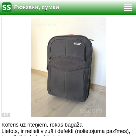
Рюкзаки, сумки
1/6
Koferis uz riteņiem, rokas bagāža
Lietots, ir nelieli vizuāli defekti (nolietojuma pazīmes),