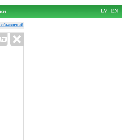
ки
LV
EN
у объявлений