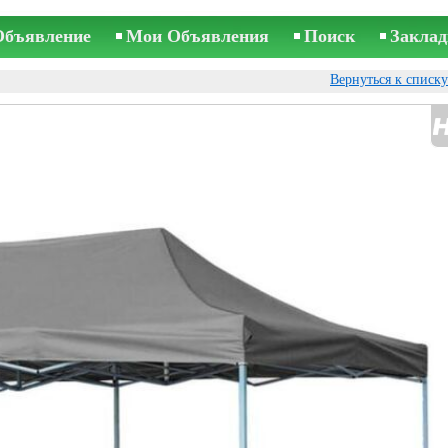
Объявление
Мои Объявления
Поиск
Заклад
Вернуться к списк