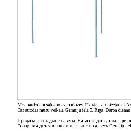
Mēs pārdodam salokāmas markīzes. Uz vietas ir pieejamas 3x
Tas atrodas mūsu veikalā Geraniju ielā 5, Rīgā. Darba dienās n
Продаем раскладыне навесы. На месте доступны вариант
Товар находится в нашем магазине по адресу Geraniju iela