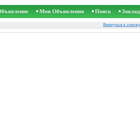
Объявление
Мои Объявления
Поиск
Заклад
Вернуться к списк