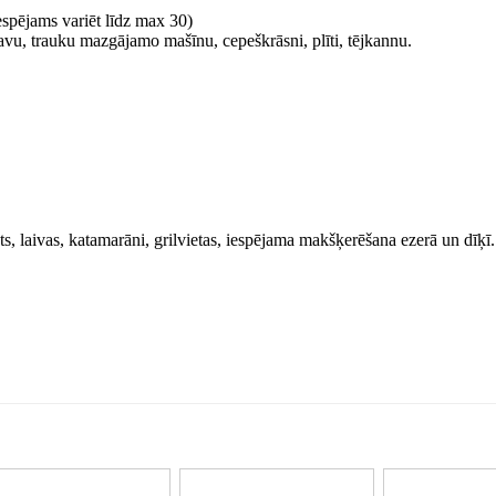
iespējams variēt līdz max 30)
tavu, trauku mazgājamo mašīnu, cepeškrāsni, plīti, tējkannu.
ts, laivas, katamarāni, grilvietas, iespējama makšķerēšana ezerā un dīķī.