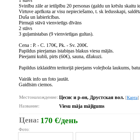
1 stāvs
Svinību zāle ar ietilpību 20 personas (galdu un krēslu skaitu 
Virtuve aprīkota ar visu nepieciešamo, t. sk ledusskapi, saldē
Duša un labierīcības.
Pirmajā stāvā vienvietīgs dīvāns
2 stāvs
3 guļamistabas (9 vienvietīgas gultas).
Cena : P. - C. 170€, Pk. - Sv. 200€.
Papildus pieejamas istabiņas blakus viesu mājās.
Pieejami kubli, pirts (60€), sauna, džakuzi.
Papildus izklaidēm teritorijā pieejams volejbola laukums, batu
Vairāk info un foto jautāt.
Gaidīsim ciemos.
Местонахождение:
Цесис и р-он, Друстская вол.
[
Карта
]
Название:
Viesu māja mājīgums
Цена:
170 €/день
Фото: