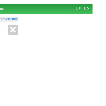
ки
LV
EN
у объявлений