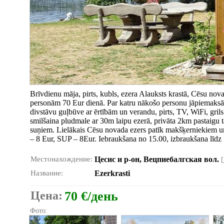
Brīvdienu māja, pirts, kubls, ezera Alauksts krastā, Cēsu no
personām 70 Eur dienā. Par katru nākošo personu jāpiemaksā 
divstāvu guļbūve ar ērtībām un verandu, pirts, TV, WiFi, grils 
smilšaina pludmale ar 30m laipu ezerā, privāta 2km pastaigu ta
suņiem. Lielākais Cēsu novada ezers patīk makšķerniekiem un 
– 8 Eur, SUP – 8Eur. Iebraukšana no 15.00, izbraukšana līdz
Местонахождение:
Цесис и р-он, Вецпиебалгская вол.
[
Название:
Ezerkrasti
Цена:
70 €/день
Фото: