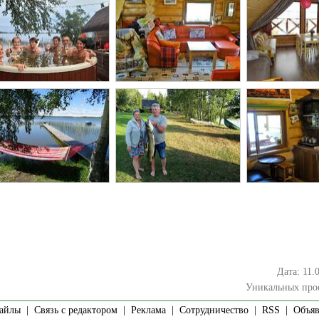
Дата: 11.
Уникальных про
айлы
|
Связь с редактором
|
Реклама
|
Сотрудничество
|
RSS
| Объявл