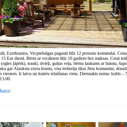
vadā, Ezerkrastos, Vecpiebalgas pagastā līdz 12 personu komandai. Cen
15 Eur dienā. Bērni ar vecākiem līdz 10 gadiem bez maksas. Cenā ietil
(ogles jāpērk), trauki, dvieļi, gultas veļa, bērnu laukums ar batutu, šup
ka gar Alauksta ezera krastu, visa teritorija tikai Jūsu komandai, draud
viesiem. Ir laivu un kuteru ielaišanas vieta. Diennakts noma: kubls – 5
 13.00.
Карта
]