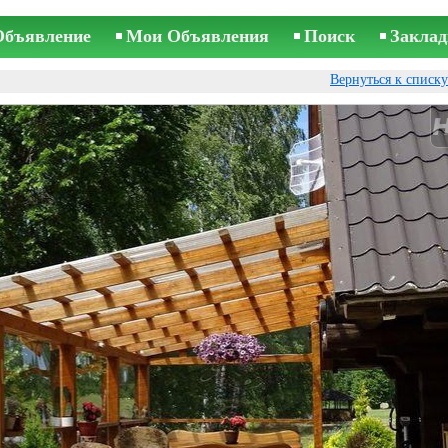
Объявление
Мои Объявления
Поиск
Заклад
Вернуться к списк