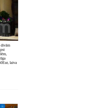
a divām
pst
olēm,
zīga
0Eur, laiva