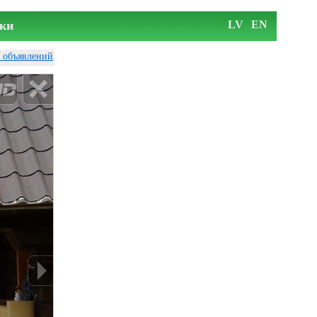
ки
LV
EN
у объявлений