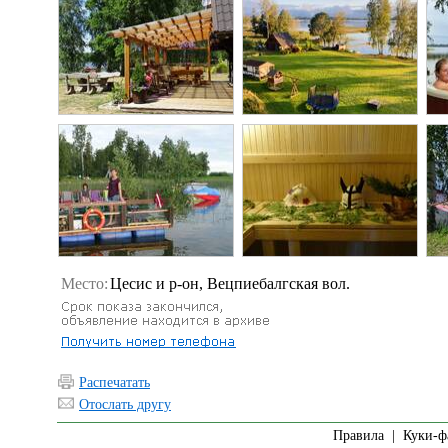
Место:
Цесис и р-он, Вецпиебалгская вол.
Распечатать
Отослать другу
Правила
|
Куки-ф