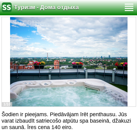
Туризм - Дома отдыха
1/10
Šodien ir pieejams. Piedāvājam īrēt penthausu. Jūs
varat izbaudīt satriecošo atpūtu spa baseinā, džakuzi
un saunā. Īres cena 140 eiro.