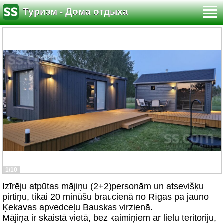
Туризм - Дома отдыха
1/10
Izīrēju atpūtas mājiņu (2+2)personām un atsevišķu
pirtiņu, tikai 20 minūšu braucienā no Rīgas pa jauno
Ķekavas apvedceļu Bauskas virzienā.
Mājiņa ir skaistā vietā, bez kaimiņiem ar lielu teritoriju,