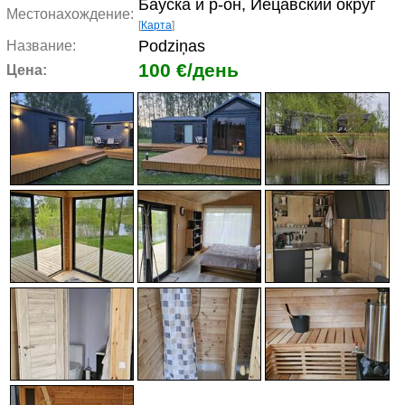
Бауска и р-он, Иецавский округ
Местонахождение:
[
Карта
]
Podziņas
Название:
100 €/день
Цена: