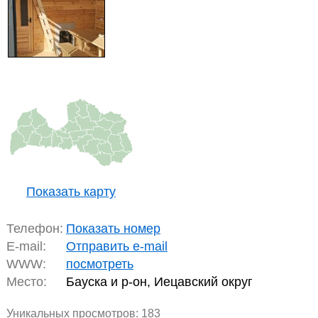
Показать карту
Телефон:
Показать номер
E-mail:
Отправить e-mail
WWW:
посмотреть
Место:
Бауска и р-он, Иецавский округ
Уникальных просмотров:
183