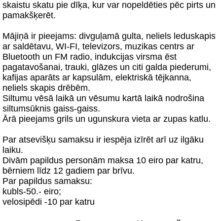
skaistu skatu pie dīķa, kur var nopeldēties pēc pirts un
pamakšķerēt.
Mājiņā ir pieejams: divguļamā gulta, neliels leduskapis
ar saldētavu, WI-FI, televizors, muzikas centrs ar
Bluetooth un FM radio, indukcijas virsma ēst
pagatavošanai, trauki, glāzes un citi galda piederumi,
kafijas aparāts ar kapsulām, elektriskā tējkanna,
neliels skapis drēbēm.
Siltumu vēsā laikā un vēsumu kartā laikā nodrošina
siltumsūknis gaiss-gaiss.
Ārā pieejams grils un ugunskura vieta ar zupas katlu.
Par atsevišķu samaksu ir iespēja izīrēt arī uz ilgāku
laiku.
Divām papildus personām maksa 10 eiro par katru,
bērniem līdz 12 gadiem par brīvu.
Par papildus samaksu:
kubls-50.- eiro;
velosipēdi -10 par katru