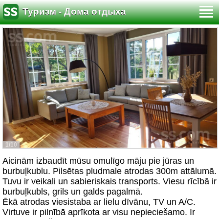
Туризм - Дома отдыха
1/10
Aicinām izbaudīt mūsu omulīgo māju pie jūras un
burbuļkublu. Pilsētas pludmale atrodas 300m attālumā.
Tuvu ir veikali un sabieriskais transports. Viesu rīcībā ir
burbuļkubls, grils un galds pagalmā.
Ēkā atrodas viesistaba ar lielu dīvānu, TV un A/C.
Virtuve ir pilnībā aprīkota ar visu nepieciešamo. Ir