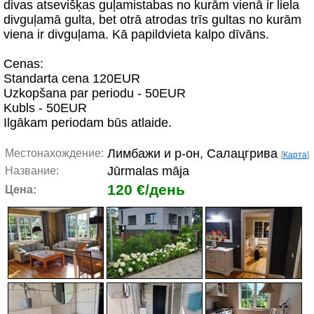
divas atsevišķas guļamistabas no kurām vienā ir liela
divguļamā gulta, bet otrā atrodas trīs gultas no kurām
viena ir divguļama. Kā papildvieta kalpo dīvāns.
Cenas:
Standarta cena 120EUR
Uzkopšana par periodu - 50EUR
Kubls - 50EUR
Ilgākam periodam būs atlaide.
Лимбажи и р-он, Салацгрива
Местонахождение:
[
Карта
]
Jūrmalas māja
Название:
120 €/день
Цена: