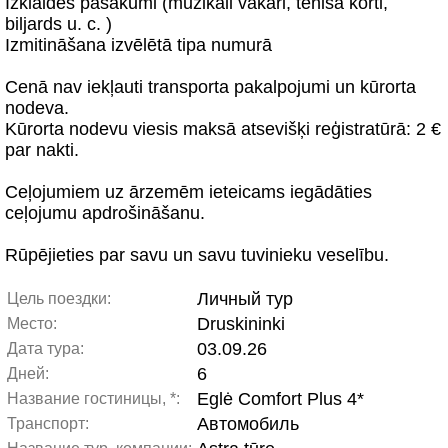
Izklaides pasākumi (muzikāli vakari, tenisa korti,
biljards u. c. )
Izmitināšana izvēlētā tipa numurā
Cenā nav iekļauti transporta pakalpojumi un kūrorta
nodeva.
Kūrorta nodevu viesis maksā atsevišķi reģistratūrā: 2 €
par nakti.
Ceļojumiem uz ārzemēm ieteicams iegādāties
ceļojumu apdrošināšanu.
Rūpējieties par savu un savu tuvinieku veselību.
Личный тур
Цель поездки:
Druskininki
Место:
03.09.26
Дата тура:
6
Дней:
Eglė Comfort Plus 4*
Название гостиницы, *:
Автомобиль
Транспорт: