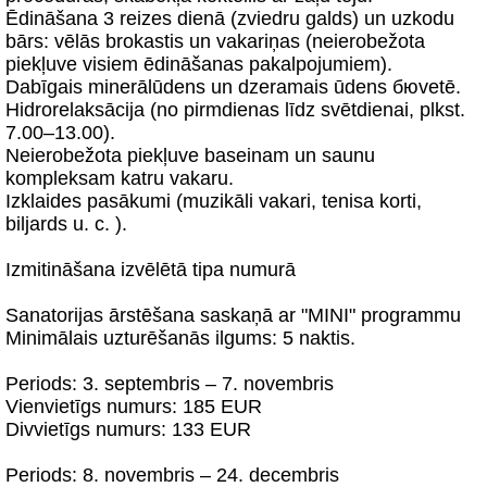
Ēdināšana 3 reizes dienā (zviedru galds) un uzkodu
bārs: vēlās brokastis un vakariņas (neierobežota
piekļuve visiem ēdināšanas pakalpojumiem).
Dabīgais minerālūdens un dzeramais ūdens бюvetē.
Hidrorelaksācija (no pirmdienas līdz svētdienai, plkst.
7.00–13.00).
Neierobežota piekļuve baseinam un saunu
kompleksam katru vakaru.
Izklaides pasākumi (muzikāli vakari, tenisa korti,
biljards u. c. ).
Izmitināšana izvēlētā tipa numurā
Sanatorijas ārstēšana saskaņā ar "MINI" programmu
Minimālais uzturēšanās ilgums: 5 naktis.
Periods: 3. septembris – 7. novembris
Vienvietīgs numurs: 185 EUR
Divvietīgs numurs: 133 EUR
Periods: 8. novembris – 24. decembris