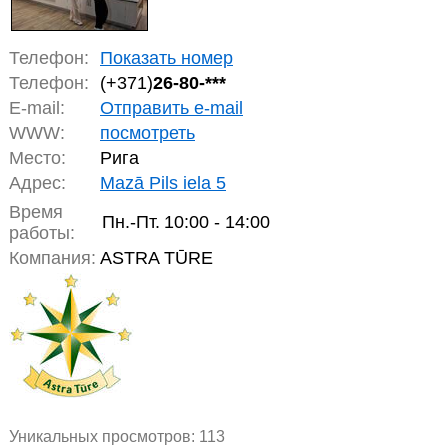
Телефон:
Показать номер
Телефон:
(+371)
26-80-***
E-mail:
Отправить e-mail
WWW:
посмотреть
Место:
Рига
Адрес:
Mazā Pils iela 5
Время
Пн.-Пт.
10:00 - 14:00
работы:
Компания:
ASTRA TŪRE
Уникальных просмотров:
113