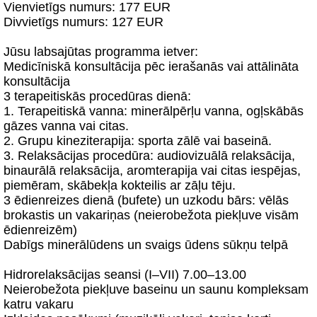
Vienvietīgs numurs: 177 EUR
Divvietīgs numurs: 127 EUR
Jūsu labsajūtas programma ietver:
Medicīniskā konsultācija pēc ierašanās vai attālināta
konsultācija
3 terapeitiskās procedūras dienā:
1. Terapeitiskā vanna: minerālpērļu vanna, ogļskābās
gāzes vanna vai citas.
2. Grupu kineziterapija: sporta zālē vai baseinā.
3. Relaksācijas procedūra: audiovizuālā relaksācija,
binaurālā relaksācija, aromterapija vai citas iespējas,
piemēram, skābekļa kokteilis ar zāļu tēju.
3 ēdienreizes dienā (bufete) un uzkodu bārs: vēlās
brokastis un vakariņas (neierobežota piekļuve visām
ēdienreizēm)
Dabīgs minerālūdens un svaigs ūdens sūkņu telpā
Hidrorelaksācijas seansi (I–VII) 7.00–13.00
Neierobežota piekļuve baseinu un saunu kompleksam
katru vakaru