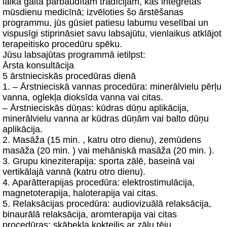
laika gaitā pārbaudītām tradīcijām, kas integrētas
mūsdienu medicīnā; izvēloties šo ārstēšanas
programmu, jūs gūsiet patiesu labumu veselībai un
vispusīgi stiprināsiet savu labsajūtu, vienlaikus atklājot
terapeitisko procedūru spēku.
Jūsu labsajūtas programmā ietilpst:
Ārsta konsultācija
5 ārstnieciskās procedūras dienā
1. – Ārstnieciskā vannas procedūra: minerālvielu pērļu
vanna, oglekļa dioksīda vanna vai citas.
– Ārstnieciskās dūņas: kūdras dūņu aplikācija,
minerālvielu vanna ar kūdras dūņām vai balto dūņu
aplikācija.
2. Masāža (15 min. , katru otro dienu), zemūdens
masāža (20 min. ) vai mehāniskā masāža (20 min. ).
3. Grupu kineziterapija: sporta zālē, baseinā vai
vertikālajā vannā (katru otro dienu).
4. Aparātterapijas procedūra: elektrostimulācija,
magnetoterapija, haloterapija vai citas.
5. Relaksācijas procedūra: audiovizuālā relaksācija,
binaurālā relaksācija, aromterapija vai citas
procedūras; skābekļa kokteilis ar zāļu tēju.