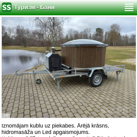
Туризм - Бани
1/3
Iznomājam kublu uz piekabes. Ārējā krāsns,
hidromasāža un Led apgaismojums.