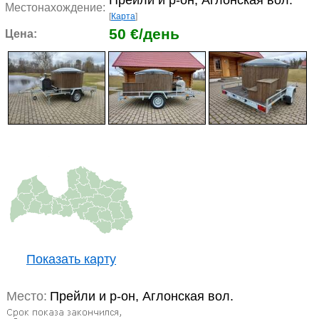
Прейли и р-он, Аглонская вол.
Местонахождение:
[
Карта
]
50 €/день
Цена:
Показать карту
Место:
Прейли и р-он, Аглонская вол.