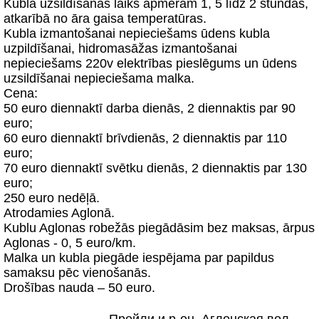
Kubla uzsildīšanas laiks apmēram 1, 5 līdz 2 stundas,
atkarībā no āra gaisa temperatūras.
Kubla izmantošanai nepieciešams ūdens kubla
uzpildīšanai, hidromasāžas izmantošanai
nepieciešams 220v elektrības pieslēgums un ūdens
uzsildīšanai nepieciešama malka.
Cena:
50 euro diennaktī darba dienās, 2 diennaktis par 90
euro;
60 euro diennaktī brīvdienās, 2 diennaktis par 110
euro;
70 euro diennaktī svētku dienās, 2 diennaktis par 130
euro;
250 euro nedēļā.
Atrodamies Aglonā.
Kublu Aglonas robežās piegādāsim bez maksas, ārpus
Aglonas - 0, 5 euro/km.
Malka un kubla piegāde iespējama par papildus
samaksu pēc vienošanās.
Drošības nauda – 50 euro.