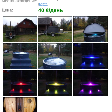
Местонахождение:
[
Карта
]
40 €/день
Цена: