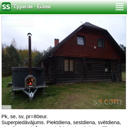
Туризм - Бани
1/10
Pk, se, sv, pr=80eur.
Superpiedāvājums. Piektdiena, sestdiena, svētdiena,