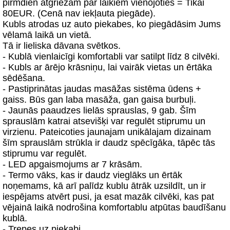
pirmdien atgriežam par laikiem vienojoties = Tikai
80EUR. (Cenā nav iekļauta piegāde).
Kubls atrodas uz auto piekabes, ko piegādāsim Jums
vēlamā laikā un vietā.
Tā ir lieliska dāvana svētkos.
- Kublā vienlaicīgi komfortabli var satilpt līdz 8 cilvēki.
- Kubls ar ārējo krāsniņu, lai vairāk vietas un ērtāka
sēdēšana.
- Pastiprinātas jaudas masāžas sistēma ūdens +
gaiss. Būs gan laba masāža, gan gaisa burbuļi.
- Jaunās paaudzes lielās sprauslas, 9 gab. Šīm
sprauslām katrai atsevišķi var regulēt stiprumu un
virzienu. Pateicoties jaunajam unikālajam dizainam
šīm sprauslām strūkla ir daudz spēcīgāka, tāpēc tās
stiprumu var regulēt.
- LED apgaismojums ar 7 krāsām.
- Termo vāks, kas ir daudz vieglāks un ērtāk
noņemams, kā arī palīdz kublu ātrāk uzsildīt, un ir
iespējams atvērt pusi, ja esat mazāk cilvēki, kas pat
vējainā laikā nodrošina komfortablu atpūtas baudīšanu
kublā.
- Trepes uz piekabi.