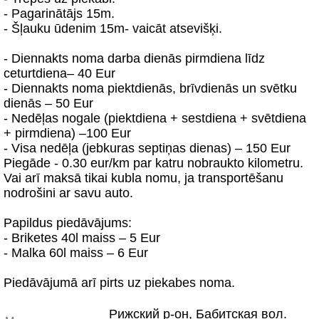
- Pagarinātājs 15m.
- Šļauku ūdenim 15m- vaicāt atsevišķi.
- Diennakts noma darba dienās pirmdiena līdz
ceturtdiena– 40 Eur
- Diennakts noma piektdienās, brīvdienās un svētku
dienās – 50 Eur
- Nedēļas nogale (piektdiena + sestdiena + svētdiena
+ pirmdiena) –100 Eur
- Visa nedēļa (jebkuras septiņas dienas) – 150 Eur
Piegāde - 0.30 eur/km par katru nobraukto kilometru.
Vai arī maksā tikai kubla nomu, ja transportēšanu
nodrošini ar savu auto.
Papildus piedāvājums:
- Briketes 40l maiss – 5 Eur
- Malka 60l maiss – 6 Eur
Piedāvājumā arī pirts uz piekabes noma.
Рижский р-он, Бабитская вол.