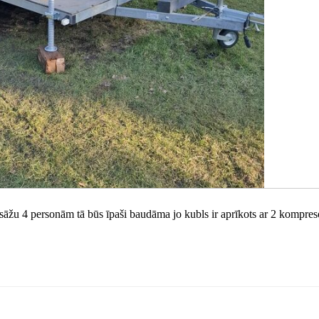
āžu 4 personām tā būs īpaši baudāma jo kubls ir aprīkots ar 2 kompres