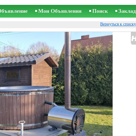
Объявление
Мои Объявления
Поиск
Заклад
Вернуться к списк