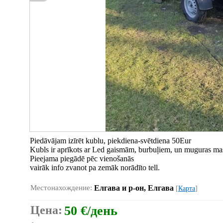
Piedāvājam izīrēt kublu, piekdiena-svētdiena 50Eur
Kubls ir aprīkots ar Led gaismām, burbuļiem, un muguras mas
Pieejama piegādē pēc vienošanās
vairāk info zvanot pa zemāk norādīto tell.
Местонахождение:
Елгава и р-он, Елгава
[
Карта
]
Цена:
50 €/день