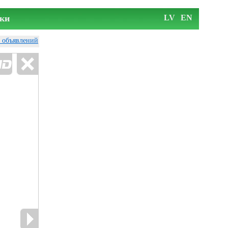
ки
LV
EN
у объявлений