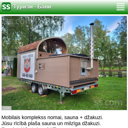
Туризм - Бани
1/10
Mobilais komplekss nomai, sauna + džakuzi.
Jūsu rīcībā plaša sauna un milzīga džakuzi.