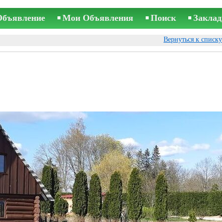
Объявление
Мои Объявления
Поиск
Заклад
Вернуться к списк