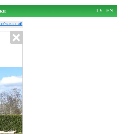
ки
LV
EN
у объявлений