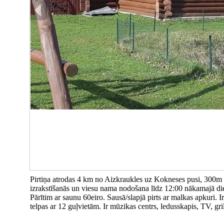
Pirtiņa atrodas 4 km no Aizkraukles uz Kokneses pusi, 300m 
izrakstīšanās un viesu nama nodošana līdz 12:00 nākamajā di
Pārītim ar saunu 60eiro. Sausā/slapjā pirts ar malkas apkuri. Ir
telpas ar 12 guļvietām. Ir mūzikas centrs, ledusskapis, TV, gril