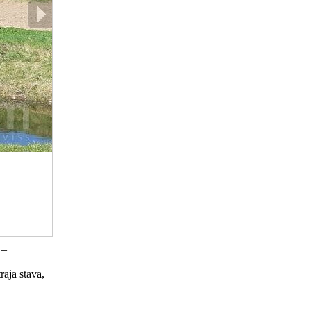
 –
rajā stāvā,