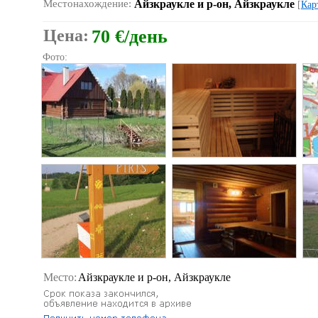
Местонахождение:
Айзкраукле и р-он, Айзкраукле
[
Кар
Цена:
70 €/день
Фото:
Место:
Айзкраукле и р-он, Айзкраукле