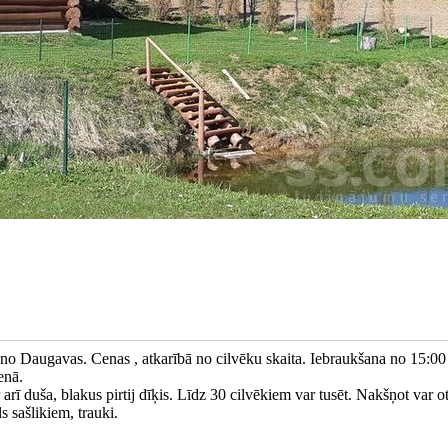
no Daugavas. Cenas , atkarībā no cilvēku skaita. Iebraukšana no 15:00
enā.
 arī duša, blakus pirtij dīķis. Līdz 30 cilvēkiem var tusēt. Nakšņot var ot
s sašlikiem, trauki.