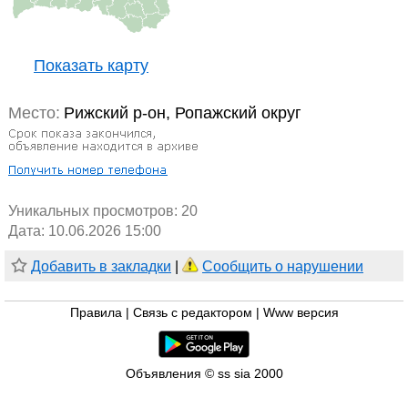
Показать карту
Место:
Рижский р-он, Ропажский округ
Уникальных просмотров:
20
Дата: 10.06.2026 15:00
Добавить в закладки
|
Сообщить о нарушении
Правила
|
Связь с редактором
|
Www версия
Объявления © ss sia 2000