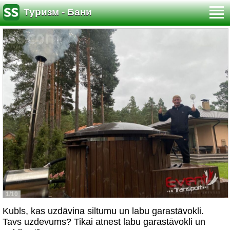
Туризм - Бани
1/10
Kubls, kas uzdāvina siltumu un labu garastāvokli.
Tavs uzdevums? Tikai atnest labu garastāvokli un