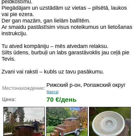
peldkostīmu.
Piegādājam un uzstādām uz vietas – pilsētā, laukos
vai pie ezera.
Der gan mazām, gan lielām ballītēm.
Ar smaidu pastāstīsim visus noteikumus un lietošanas
instrukciju.
Tu atved kompāniju – mēs atvedam relaksu.
Silts ūdens, burbuļi un labs garastāvoklis jau ceļā pie
Tevis.
Zvani vai raksti – kubls uz tavu pasākumu.
Рижский р-он, Ропажский округ
Местонахождение:
[
Карта
]
70 €/день
Цена: